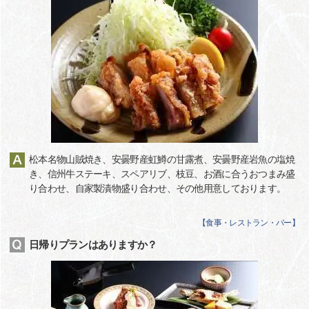
松本名物山賊焼き、安曇野産虹鱒の甘露煮、安曇野産岩魚の塩焼
き、信州牛ステーキ、スペアリブ、枝豆、お酒に合うおつまみ盛
り合わせ、自家製漬物盛り合わせ、その他用意しております。
【
食事・レストラン・バー
】
日帰りプランはありますか？