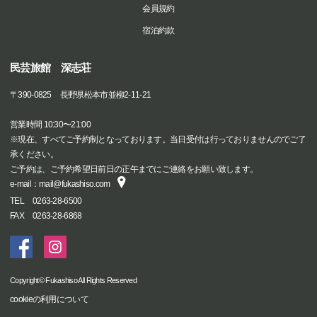
会員規約
宿泊約款
民芸旅館 深志荘
〒
390-0825
長野県松本市並柳2-11-21
営業時間 10:30〜21:00
※現在、すべてご予約制となっております。当日受付は行っておりませんのでご了
承ください。
ご予約は、ご予約希望日前日の正午までにご連絡をお願い致します。
e-mail：mail@fukashiso.com
TEL
0263-28-6500
FAX
0263-28-6868
Copyright© Fukashiso All Rights Reserved
cookieの利用について