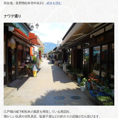
所在地：長野県松本市中央3-2
…
続きを読む
ナワテ通り
江戸期の城下町松本の風景を再現している商店街。
懐かしい玩具や古民具店、駄菓子屋などの約５０の店舗が立ち並びます。