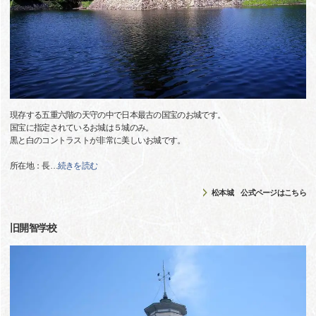
現存する五重六階の天守の中で日本最古の国宝のお城です。
国宝に指定されているお城は５城のみ。
黒と白のコントラストが非常に美しいお城です。
所在地：長
…
続きを読む
松本城 公式ページはこちら
旧開智学校