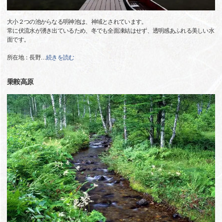
大小２つの池からなる明神池は、神域とされています。
常に伏流水が湧き出ているため、冬でも全面凍結はせず、透明感あふれる美しい水
面です。
所在地：長野
…
続きを読む
乗鞍高原