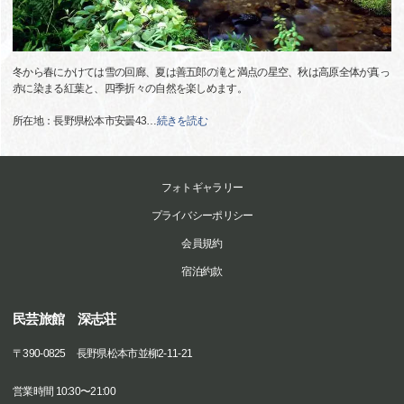
冬から春にかけては雪の回廊、夏は善五郎の滝と満点の星空、秋は高原全体が真っ
赤に染まる紅葉と、四季折々の自然を楽しめます。
所在地：長野県松本市安曇43
…
続きを読む
フォトギャラリー
プライバシーポリシー
会員規約
宿泊約款
民芸旅館 深志荘
〒
390-0825
長野県松本市並柳2-11-21
営業時間 10:30〜21:00