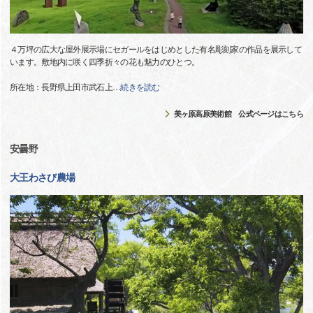
４万坪の広大な屋外展示場にセガールをはじめとした有名彫刻家の作品を展示して
います。敷地内に咲く四季折々の花も魅力のひとつ。
所在地：長野県上田市武石上
…
続きを読む
美ヶ原高原美術館 公式ページはこちら
安曇野
大王わさび農場