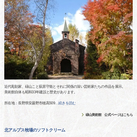
近代彫刻家、碌山こと荻原守衛とそれに関係の深い芸術家たちの作品を展示。
美術館自体も昭和33年建設と歴史があります。
所在地：長野県安曇野市穂高509
…
続きを読む
碌山美術館 公式ページはこちら
北アルプス牧場のソフトクリーム