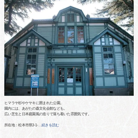
ヒマラヤ杉やケヤキに囲まれた公園。
園内には、あがたの森文化会館なども。
広い芝生と日本庭園風の造りで落ち着いた雰囲気です。
所在地：松本市県3-1-
…
続きを読む