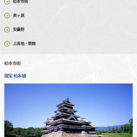
松本市街
美ヶ原
安曇野
上高地・乗鞍
松本市街
国宝 松本城