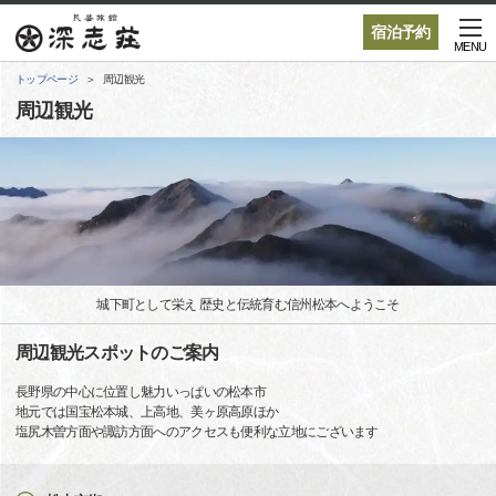
宿泊予約
MENU
トップページ
周辺観光
周辺観光
城下町として栄え 歴史と伝統育む信州松本へようこそ
周辺観光スポットのご案内
長野県の中心に位置し魅力いっぱいの松本市
地元では国宝松本城、上高地、美ヶ原高原ほか
塩尻木曽方面や諏訪方面へのアクセスも便利な立地にございます