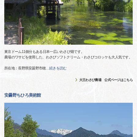
東京ドーム11個分もある日本一広いわさび畑です。
農場のワサビを使用した、わさびソフトクリーム・わさびコロッケも大人気です。
所在地：長野県安曇野市穂
…
続きを読む
大王わさび農場 公式ページはこちら
安曇野ちひろ美術館