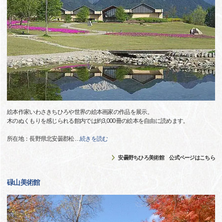
絵本作家いわさきちひろや世界の絵本画家の作品を展示。
木のぬくもりを感じられる館内では約3,000冊の絵本を自由に読めます。
所在地：長野県北安曇郡松
…
続きを読む
安曇野ちひろ美術館 公式ページはこちら
碌山美術館