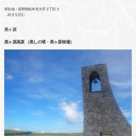
所在地：長野県松本市大手３丁目３
…
続きを読む
美ヶ原
美ヶ原高原 （美しの塔・美ヶ原牧場）