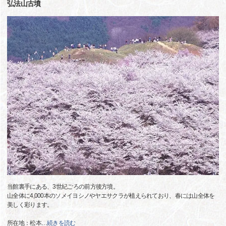
弘法山古墳
当館裏手にある、3世紀ごろの前方後方墳。
山全体に4,000本のソメイヨシノやヤエサクラが植えられており、春には山全体を
美しく彩ります。
所在地：松本
…
続きを読む